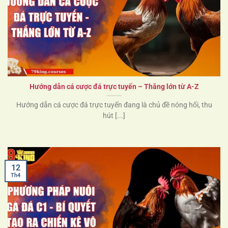
Hướng dẫn cá cược đá trực tuyến – Thắng lớn từ A-Z
Hướng dẫn cá cược đá trực tuyến đang là chủ đề nóng hổi, thu
hút [...]
12
Th4