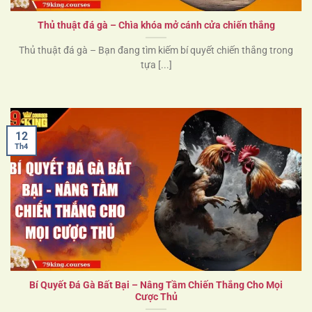
Thủ thuật đá gà – Chìa khóa mở cánh cửa chiến thắng
Thủ thuật đá gà – Bạn đang tìm kiếm bí quyết chiến thắng trong
tựa [...]
12
Th4
Bí Quyết Đá Gà Bất Bại – Nâng Tầm Chiến Thắng Cho Mọi
Cược Thủ