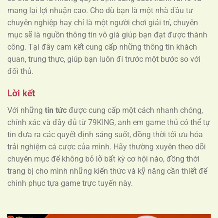
mang lại lợi nhuận cao. Cho dù bạn là một nhà đầu tư
chuyên nghiệp hay chỉ là một người chơi giải trí, chuyên
mục sẽ là nguồn thông tin vô giá giúp bạn đạt được thành
công. Tại đây cam kết cung cấp những thông tin khách
quan, trung thực, giúp bạn luôn đi trước một bước so với
đối thủ.
Lời kết
Với những
tin tức
được cung cấp một cách nhanh chóng,
chính xác và đầy đủ từ 79KING, anh em game thủ có thể tự
tin đưa ra các quyết định sáng suốt, đồng thời tối ưu hóa
trải nghiệm cá cược của mình. Hãy thường xuyên theo dõi
chuyên mục để không bỏ lỡ bất kỳ cơ hội nào, đồng thời
trang bị cho mình những kiến thức và kỹ năng cần thiết để
chinh phục tựa game trực tuyến này.