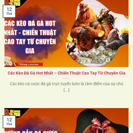
12
Th4
Các Kèo Đá Gà Hot Nhất – Chiến Thuật Cao Tay Từ Chuyên Gia
Các kèo cá cược đá gà trực tuyến luôn là tâm điểm của sự chú
[...]
12
Th4