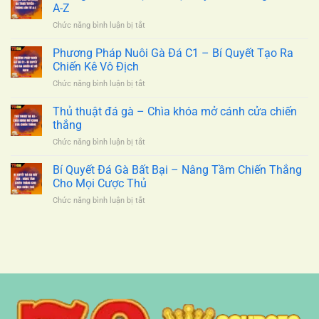
Đá
A-Z
Gà
Chức năng bình luận bị tắt
ở
Hot
Hướng
Nhất
dẫn
Phương Pháp Nuôi Gà Đá C1 – Bí Quyết Tạo Ra
–
cá
Chiến
Chiến Kê Vô Địch
cược
Thuật
Chức năng bình luận bị tắt
ở
đá
Cao
Phương
trực
Tay
Pháp
Thủ thuật đá gà – Chìa khóa mở cánh cửa chiến
tuyến
Từ
Nuôi
–
thắng
Chuyên
Gà
Thắng
Gia
Chức năng bình luận bị tắt
ở
Đá
lớn
Thủ
C1
từ
thuật
Bí Quyết Đá Gà Bất Bại – Nâng Tầm Chiến Thắng
–
A-
đá
Bí
Cho Mọi Cược Thủ
Z
gà
Quyết
Chức năng bình luận bị tắt
ở
–
Tạo
Bí
Chìa
Ra
Quyết
khóa
Chiến
Đá
mở
Kê
Gà
cánh
Vô
Bất
cửa
Địch
Bại
chiến
–
thắng
Nâng
Tầm