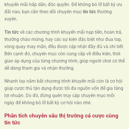
khuyến mãi hấp dẫn, độc quyền. Để không bỏ lỡ bất kỳ ưu
đãi nào, bạn cần theo dõi chuyên mục
tin tức
thường
xuyên.
Tin tức
về các chương trình khuyến mãi nạp tiền, hoàn trả,
thưởng chào mừng, hay các sự kiện đặc biệt như đua top,
vòng quay may mắn, đều được cập nhật đầy đủ và chi tiết.
Bên cạnh đó, chuyên mục còn cung cấp về điều kiện, thời
gian áp dụng của từng chương trình, giúp người chơi có thể
dễ dàng tham gia và nhận thưởng.
Nhanh tay nắm bắt chương trình khuyến mãi còn là cơ hội
giúp cược thủ tận dụng được tối đa nguồn vốn để gia tăng
lợi nhuận. Do đó, đừng quên truy cập chuyên mục mỗi
ngày để không bỏ lỡ bất kỳ cơ hội nào nhé.
Phân tích chuyên sâu thị trường cá cược cùng
tin tức