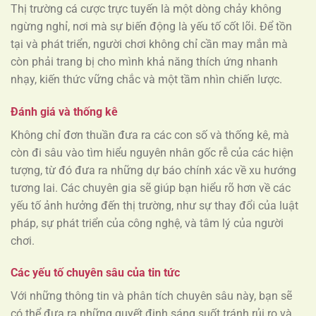
Thị trường cá cược trực tuyến là một dòng chảy không
ngừng nghỉ, nơi mà sự biến động là yếu tố cốt lõi. Để tồn
tại và phát triển, người chơi không chỉ cần may mắn mà
còn phải trang bị cho mình khả năng thích ứng nhanh
nhạy, kiến thức vững chắc và một tầm nhìn chiến lược.
Đánh giá và thống kê
Không chỉ đơn thuần đưa ra các con số và thống kê, mà
còn đi sâu vào tìm hiểu nguyên nhân gốc rễ của các hiện
tượng, từ đó đưa ra những dự báo chính xác về xu hướng
tương lai. Các chuyên gia sẽ giúp bạn hiểu rõ hơn về các
yếu tố ảnh hưởng đến thị trường, như sự thay đổi của luật
pháp, sự phát triển của công nghệ, và tâm lý của người
chơi.
Các yếu tố chuyên sâu của tin tức
Với những thông tin và phân tích chuyên sâu này, bạn sẽ
có thể đưa ra những quyết định sáng suốt tránh rủi ro và