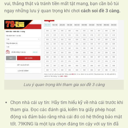
vui, thắng thật và tránh tiền mất tật mang, bạn cần bỏ túi
ngay những lưu ý quan trọng khi chơi
cách soi đề 3 càng.
Lưu ý quan trọng khi tham gia soi đề 3 càng
Chọn nhà cái uy tín: Hãy tìm hiểu kỹ về nhà cái trước khi
tham gia. Đọc các đánh giá, kiểm tra giấy phép hoạt
động và đảm bảo rằng nhà cái đó có hệ thống bảo mật
tốt. 79KING là một lựa chọn đáng tin cậy với uy tín đã