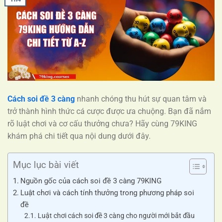
Cách soi đề 3 càng
nhanh chóng thu hút sự quan tâm và
trở thành hình thức cá cược được ưa chuộng. Bạn đã nắm
rõ luật chơi và cơ cấu thưởng chưa? Hãy cùng 79KING
khám phá chi tiết qua nội dung dưới đây.
Mục lục bài viết
Nguồn gốc của cách soi đề 3 càng 79KING
Luật chơi và cách tính thưởng trong phương pháp soi
đề
Luật chơi cách soi đề 3 càng cho người mới bắt đầu