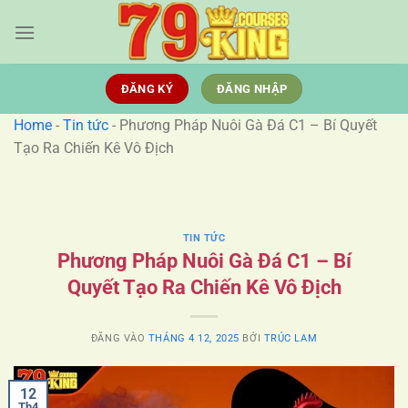
Bỏ
qua
nội
dung
ĐĂNG KÝ
ĐĂNG NHẬP
Home
-
Tin tức
-
Phương Pháp Nuôi Gà Đá C1 – Bí Quyết
Tạo Ra Chiến Kê Vô Địch
TIN TỨC
Phương Pháp Nuôi Gà Đá C1 – Bí
Quyết Tạo Ra Chiến Kê Vô Địch
ĐĂNG VÀO
THÁNG 4 12, 2025
BỞI
TRÚC LAM
12
Th4