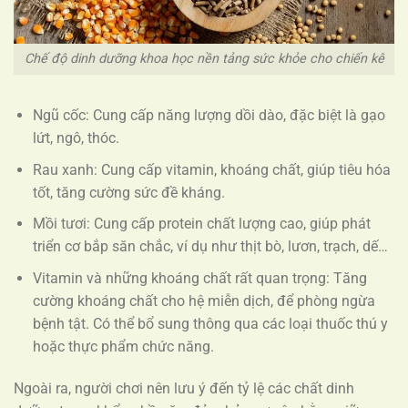
Chế độ dinh dưỡng khoa học nền tảng sức khỏe cho chiến kê
Ngũ cốc: Cung cấp năng lượng dồi dào, đặc biệt là gạo
lứt, ngô, thóc.
Rau xanh: Cung cấp vitamin, khoáng chất, giúp tiêu hóa
tốt, tăng cường sức đề kháng.
Mồi tươi: Cung cấp protein chất lượng cao, giúp phát
triển cơ bắp săn chắc, ví dụ như thịt bò, lươn, trạch, dế…
Vitamin và những khoáng chất rất quan trọng: Tăng
cường khoáng chất cho hệ miễn dịch, để phòng ngừa
bệnh tật. Có thể bổ sung thông qua các loại thuốc thú y
hoặc thực phẩm chức năng.
Ngoài ra, người chơi nên lưu ý đến tỷ lệ các chất dinh