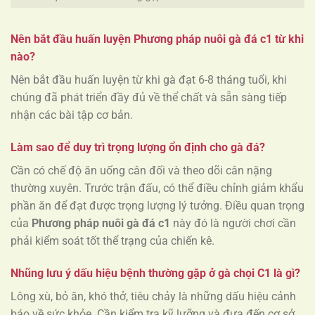
Nên bắt đầu huấn luyện Phương pháp nuôi gà đá c1 từ khi
nào?
Nên bắt đầu huấn luyện từ khi gà đạt 6-8 tháng tuổi, khi
chúng đã phát triển đầy đủ về thể chất và sẵn sàng tiếp
nhận các bài tập cơ bản.
Làm sao để duy trì trọng lượng ổn định cho gà đá?
Cần có chế độ ăn uống cân đối và theo dõi cân nặng
thường xuyên. Trước trận đấu, có thể điều chỉnh giảm khẩu
phần ăn để đạt được trọng lượng lý tưởng. Điều quan trọng
của
Phương pháp nuôi gà đá c1
này đó là người chơi cần
phải kiểm soát tốt thể trạng của chiến kê.
Nhũng lưu ý dấu hiệu bệnh thường gặp ở gà chọi C1 là gì?
Lông xù, bỏ ăn, khó thở, tiêu chảy là những dấu hiệu cảnh
báo về sức khỏe. Cần kiểm tra kỹ lưỡng và đưa đến cơ sở