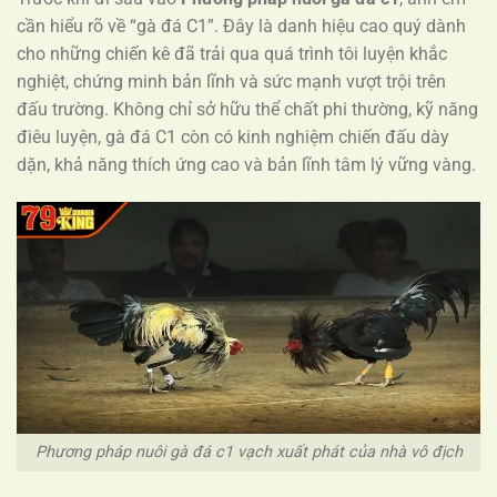
cần hiểu rõ về “gà đá C1”. Đây là danh hiệu cao quý dành
cho những chiến kê đã trải qua quá trình tôi luyện khắc
nghiệt, chứng minh bản lĩnh và sức mạnh vượt trội trên
đấu trường. Không chỉ sở hữu thể chất phi thường, kỹ năng
điêu luyện, gà đá C1 còn có kinh nghiệm chiến đấu dày
dặn, khả năng thích ứng cao và bản lĩnh tâm lý vững vàng.
Phương pháp nuôi gà đá c1 vạch xuất phát của nhà vô địch