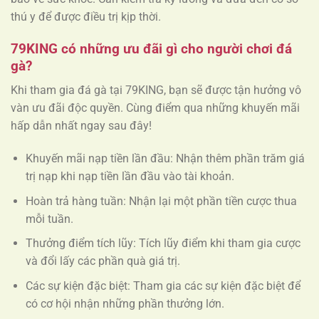
thú y để được điều trị kịp thời.
79KING có những ưu đãi gì cho người chơi đá
gà?
Khi tham gia đá gà tại 79KING, bạn sẽ được tận hưởng vô
vàn ưu đãi độc quyền. Cùng điểm qua những khuyến mãi
hấp dẫn nhất ngay sau đây!
Khuyến mãi nạp tiền lần đầu: Nhận thêm phần trăm giá
trị nạp khi nạp tiền lần đầu vào tài khoản.
Hoàn trả hàng tuần: Nhận lại một phần tiền cược thua
mỗi tuần.
Thưởng điểm tích lũy: Tích lũy điểm khi tham gia cược
và đổi lấy các phần quà giá trị.
Các sự kiện đặc biệt: Tham gia các sự kiện đặc biệt để
có cơ hội nhận những phần thưởng lớn.