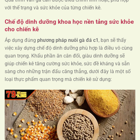
với thể trạng và sức khỏe của từng chiến kê.
Chế độ dinh dưỡng khoa học nền tảng sức khỏe
cho chiến kê
Áp dụng đúng
phương pháp nuôi gà đá c1
, bạn sẽ thấy
việc xây dựng chế độ dinh dưỡng phù hợp là điều vô cùng
quan trọng. Khẩu phần ăn cân đối, giàu dinh dưỡng sẽ
giúp chiến kê tăng cường sức khỏe, sức đề kháng và sẵn
sàng cho những trận đấu căng thẳng, dưới đây là một số
loại thực phẩm quan trọng mà chiến kê sử dụng: