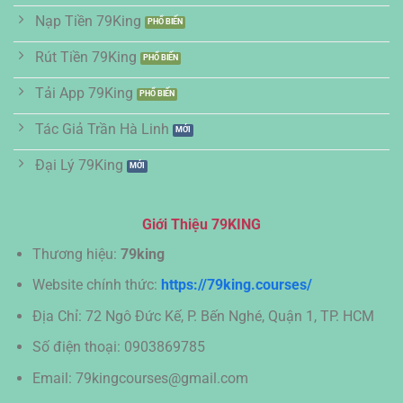
Nạp Tiền 79King
Rút Tiền 79King
Tải App 79King
Tác Giả Trần Hà Linh
Đại Lý 79King
Giới Thiệu 79KING
Thương hiệu:
79king
Website chính thức:
https://79king.courses/
Địa Chỉ: 72 Ngô Đức Kế, P. Bến Nghé, Quận 1, TP. HCM
Số điện thoại:
0903869785
Email:
79kingcourses@gmail.com