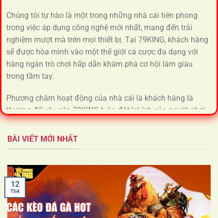
Chúng tôi tự hào là một trong những nhà cái tiên phong
trong việc áp dụng công nghệ mới nhất, mang đến trải
nghiệm mượt mà trên mọi thiết bị. Tại 79KING, khách hàng
sẽ được hòa mình vào một thế giới cá cược đa dạng với
hàng ngàn trò chơi hấp dẫn khám phá cơ hội làm giàu
trong tầm tay.
Phương châm hoạt động của nhà cái là khách hàng là
thượng đế vậy nên 79KING luôn đặt lợi ích của người chơi
lên hàng đầu. Chúng tôi cung cấp một môi trường chơi
game công bằng, minh bạch trách nhiệm. Đồng thời không
BÀI VIẾT MỚI NHẤT
ngừng cải thiện dịch vụ để đáp ứng mọi nhu cầu của thành
viên.
12
Th4