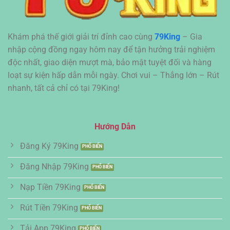
thống tường lửa đa lớp.
Đảm bảo mọi giao dịch dữ liệu của hội viên đều được bảo
Khám phá thế giới giải trí đỉnh cao cùng
79King
– Gia
vệ một cách an toàn tuyệt đối. Khách hàng có thể hoàn
nhập cộng đồng ngay hôm nay để tận hưởng trải nghiệm
toàn yên tâm tận hưởng những giây phút giải trí mà không
độc nhất, giao diện mượt mà, bảo mật tuyệt đối và hàng
cần lo lắng về yếu tố bảo mật.
loạt sự kiện hấp dẫn mỗi ngày. Chơi vui – Thắng lớn – Rút
nhanh, tất cả chỉ có tại 79King!
Giao diện thân thiện, trải nghiệm mượt mà trên mọi thiết bị
Chúng tôi hiểu rằng trải nghiệm người dùng là yếu tố then
chốt để tạo nên sự hài lòng. Chính vì vậy, 79KING đã đầu tư
Hướng Dẫn
mạnh mẽ vào việc thiết kế một giao diện trực quan, dễ sử
Đăng Ký 79King
dụng và tương thích hoàn hảo trên mọi nền tảng, từ máy
tính đến điện thoại. Dù ở bất cứ đâu, chỉ cần một thiết bị có
Đăng Nhập 79King
kết nối internet, bạn đã có thể dễ dàng truy cập tham gia
Nạp Tiền 79King
vào thế giới giải trí bất tận.
Rút Tiền 79King
Kho game hấp dẫn
Tải App 79King
Đến với 79KING, thành viên sẽ choáng ngợp trước sự đa