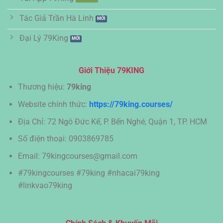
dạng phong phú của kho game cá cược. Chúng tôi hợp tác
Tác Giả Trần Hà Linh
với các nhà cung cấp game hàng đầu thế giới để mang đến
những trò chơi mới nhất.
Đại Lý 79King
Kho trò chơi nổi bật với đồ họa sắc nét, âm thanh sống
Giới Thiệu 79KING
động, tỷ lệ trả thưởng cạnh tranh. Dù là người yêu thích
casino trực tuyến, đam mê cá cược thể thao, hay muốn thử
Thương hiệu:
79king
vận may với xổ số và đá gà, 79KING đều có thể đáp ứng
Website chính thức:
https://79king.courses/
mọi sở thích.
Địa Chỉ: 72 Ngô Đức Kế, P. Bến Nghé, Quận 1, TP. HCM
Số điện thoại:
0903869785
Email:
79kingcourses@gmail.com
#79kingcourses #79king #nhacai79king
#linkvao79king