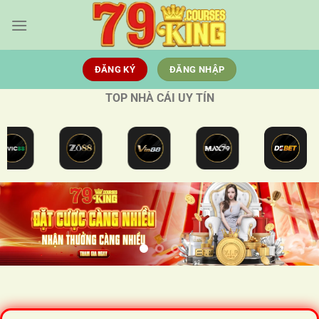
Bỏ
qua
nội
dung
ĐĂNG KÝ
ĐĂNG NHẬP
TOP NHÀ CÁI UY TÍN