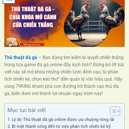
Thủ thuật đá gà
– Bạn đang tìm kiếm bí quyết chiến thắng
trong tựa game đá gà online đầy kịch tính? Đừng bỏ lỡ! bài
viết này sẽ mở khóa những chiến lược đỉnh cao, từ phân
tích chiến kê, chọn kèo thơ” đến quản lý vốn hiệu quả. Hãy
cùng 79KING khám phá con đường trở thành cao thủ đá
gà, biến đam mê thành lợi nhuận ngay hôm nay!
Mục lục bài viết
Lý do Thủ thuật đá gà online được ưa chuộng rộng rãi
Bí mật thành công đến từ việc phân tích chiến kê kỹ