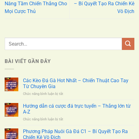
Nâng Tầm Chiến Thắng Cho
– Bí Quyết Tạo Ra Chiến Kê
Mọi Cược Thủ
Vô Địch
BÀI VIẾT GẦN ĐÂY
Các Kèo Đá Gà Hot Nhất – Chiến Thuật Cao Tay
Từ Chuyên Gia
Chức năng bình luận bị tắt
ở
Các
Kèo
Hướng dẫn cá cược đá trực tuyến – Thắng lớn từ
Đá
A-Z
Gà
Chức năng bình luận bị tắt
ở
Hot
Hướng
Nhất
dẫn
Phương Pháp Nuôi Gà Đá C1 – Bí Quyết Tạo Ra
–
cá
Chiến
Chiến Kê Vô Địch