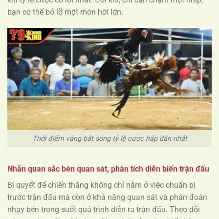
bạn có thể bỏ lỡ một món hời lớn.
Thời điểm vàng bắt sóng tỷ lệ cược hấp dẫn nhất
Nhãn quan sắc bén quan sát, phân tích diễn biến trận đấu
Bí quyết để chiến thắng không chỉ nằm ở việc chuẩn bị
trước trận đấu mà còn ở khả năng quan sát và phán đoán
nhạy bén trong suốt quá trình diễn ra trận đấu. Theo dõi