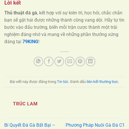
Lời kết
Thủ thuật đá gà
, kết hợp với sự kiên trì, học hỏi, chắc chắn
bạn sẽ gặt hái được những thành công vang dội. Hãy tự tin
bước vào đấu trường, biến mỗi trận cược thành một trải
nghiệm đáng nhớ và mang về những phần thưởng xứng
đáng tại
79KING
!
Bài viết này được đăng trong
Tin tức
. Đánh dấu
liên kết thường trực
.
TRÚC LAM
Bí Quyết Đá Gà Bất Bại –
Phương Pháp Nuôi Gà Đá C1