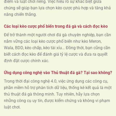
điểm và luật chơi riêng. Việc hiểu rõ sự khác biệt giữa
chúng sẽ giúp bạn lựa chọn kèo cược phù hợp và tăng khả
năng chiến thắng.
Các loại kèo cược phổ biến trong đá gà và cách đọc kèo
Để trở thành một người chơi đá gà chuyên nghiệp, bạn cần
nắm vững các loại kèo cược phổ biến như kèo Meron,
Wala, BDD, kèo chấp, kèo tài xỉu… Đồng thời, bạn cũng cần
biết cách đọc kèo để đánh giá tỷ lệ cược và đưa ra quyết
định đặt cược chính xác.
Ứng dụng công nghệ vào Thủ thuật đá gà? Tại sao không?
Trong thời đại công nghệ 4.0, việc ứng dụng các công cụ,
phần mềm hỗ trợ phân tích dữ liệu, thống kê kết quả là một
thủ thuật đá gà thông minh. Tuy nhiên, hãy lựa chọn
những công cụ uy tín, được kiểm chứng và không vi phạm
luật chơi.