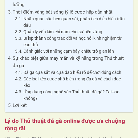
lưỡng
Thời điểm vàng bắt sóng tỷ lệ cược hấp dẫn nhất
Nhãn quan sắc bén quan sát, phân tích diễn biến trận
đấu
Quản lý vốn kim chỉ nam cho sự bền vững
Bí kíp thành công trao đổi và học hỏi kinh nghiệm từ
cao thủ
Cảnh giác với những cạm bẫy, chiêu trò gian lận
Sự khác biệt giữa may mắn và kỹ năng trong Thủ thuật
đá gà
Đá gà cựa sắt và cựa dao hiểu rõ để chơi đúng cách
Các loại kèo cược phổ biến trong đá gà và cách đọc
kèo
Ứng dụng công nghệ vào Thủ thuật đá gà? Tại sao
không?
Lời kết
Lý do Thủ thuật đá gà online được ưa chuộng
rộng rãi