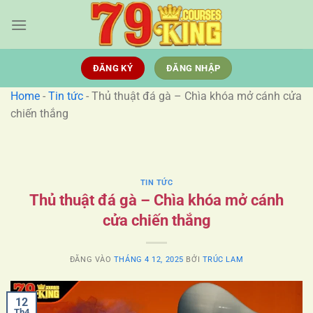
Bỏ
qua
nội
dung
ĐĂNG KÝ
ĐĂNG NHẬP
Home
-
Tin tức
-
Thủ thuật đá gà – Chìa khóa mở cánh cửa
chiến thắng
TIN TỨC
Thủ thuật đá gà – Chìa khóa mở cánh
cửa chiến thắng
ĐĂNG VÀO
THÁNG 4 12, 2025
BỞI
TRÚC LAM
12
Th4