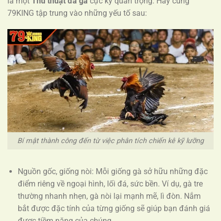
là một
Thủ thuật đá gà
cực kỳ quan trọng. Hãy cùng
79KING tập trung vào những yếu tố sau:
Bí mật thành công đến từ việc phân tích chiến kê kỹ lưỡng
Nguồn gốc, giống nòi: Mỗi giống gà sở hữu những đặc
điểm riêng về ngoại hình, lối đá, sức bền. Ví dụ, gà tre
thường nhanh nhẹn, gà nòi lại mạnh mẽ, lì đòn. Nắm
bắt được đặc tính của từng giống sẽ giúp bạn đánh giá
được tiềm năng của chúng.