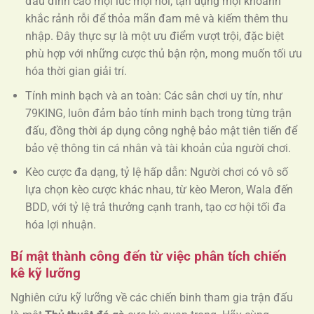
đấu đỉnh cao mọi lúc mọi nơi, tận dụng mọi khoảnh
khắc rảnh rỗi để thỏa mãn đam mê và kiếm thêm thu
nhập. Đây thực sự là một ưu điểm vượt trội, đặc biệt
phù hợp với những cược thủ bận rộn, mong muốn tối ưu
hóa thời gian giải trí.
Tính minh bạch và an toàn: Các sân chơi uy tín, như
79KING, luôn đảm bảo tính minh bạch trong từng trận
đấu, đồng thời áp dụng công nghệ bảo mật tiên tiến để
bảo vệ thông tin cá nhân và tài khoản của người chơi.
Kèo cược đa dạng, tỷ lệ hấp dẫn: Người chơi có vô số
lựa chọn kèo cược khác nhau, từ kèo Meron, Wala đến
BDD, với tỷ lệ trả thưởng cạnh tranh, tạo cơ hội tối đa
hóa lợi nhuận.
Bí mật thành công đến từ việc phân tích chiến
kê kỹ lưỡng
Nghiên cứu kỹ lưỡng về các chiến binh tham gia trận đấu