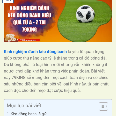
Kinh nghiệm đánh kèo đồng banh
là yếu tố quan trọng
giúp cược thủ nâng cao tỷ lệ thắng trong cá độ bóng đá.
Dù không phải là loại hình mới nhưng vẫn khiến không ít
người chơi gặp khó khăn trong việc phán đoán. Bài viết
này 79KING sẽ mang đến một cách toàn diện và có chiều
sâu những điều bạn cần biết về loại hình này, từ bản chất,
cách đọc cho đến mẹo đặt cược hiệu quả.
Mục lục bài viết
Kèo đồng banh là gì?