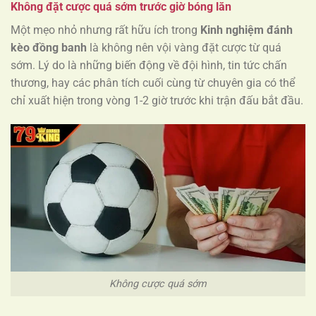
Không đặt cược quá sớm trước giờ bóng lăn
Một mẹo nhỏ nhưng rất hữu ích trong
Kinh nghiệm đánh
kèo đồng banh
là không nên vội vàng đặt cược từ quá
sớm. Lý do là những biến động về đội hình, tin tức chấn
thương, hay các phân tích cuối cùng từ chuyên gia có thể
chỉ xuất hiện trong vòng 1-2 giờ trước khi trận đấu bắt đầu.
Không cược quá sớm