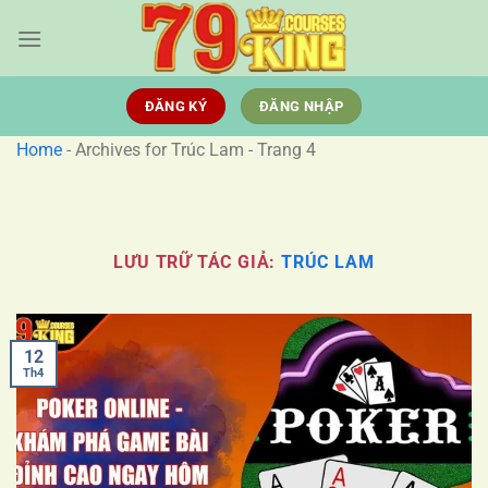
Bỏ
qua
nội
dung
ĐĂNG KÝ
ĐĂNG NHẬP
Home
-
Archives for Trúc Lam
-
Trang 4
LƯU TRỮ TÁC GIẢ:
TRÚC LAM
12
Th4