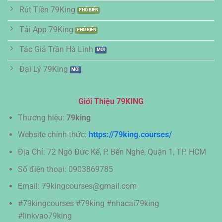
Rút Tiền 79King
Tải App 79King
Tác Giả Trần Hà Linh
Đại Lý 79King
Giới Thiệu 79KING
Thương hiệu:
79king
Website chính thức:
https://79king.courses/
Địa Chỉ: 72 Ngô Đức Kế, P. Bến Nghé, Quận 1, TP. HCM
Số điện thoại:
0903869785
Email:
79kingcourses@gmail.com
#79kingcourses #79king #nhacai79king
#linkvao79king