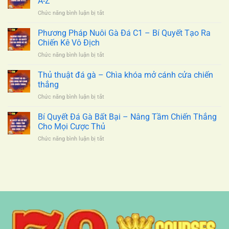
A-Z
Gà
Chức năng bình luận bị tắt
ở
Hot
Hướng
Nhất
dẫn
Phương Pháp Nuôi Gà Đá C1 – Bí Quyết Tạo Ra
–
cá
Chiến
Chiến Kê Vô Địch
cược
Thuật
Chức năng bình luận bị tắt
ở
đá
Cao
Phương
trực
Tay
Pháp
Thủ thuật đá gà – Chìa khóa mở cánh cửa chiến
tuyến
Từ
Nuôi
–
thắng
Chuyên
Gà
Thắng
Gia
Chức năng bình luận bị tắt
ở
Đá
lớn
Thủ
C1
từ
thuật
Bí Quyết Đá Gà Bất Bại – Nâng Tầm Chiến Thắng
–
A-
đá
Bí
Cho Mọi Cược Thủ
Z
gà
Quyết
Chức năng bình luận bị tắt
ở
–
Tạo
Bí
Chìa
Ra
Quyết
khóa
Chiến
Đá
mở
Kê
Gà
cánh
Vô
Bất
cửa
Địch
Bại
chiến
–
thắng
Nâng
Tầm
Chiến