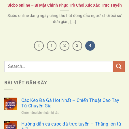
Sicbo online – Bí Mật Chinh Phục Trò Chơi Xúc Xắc Trực Tuyến
Sicbo online đang ngày càng thu hút đông đảo người chơi bởi sự
đơn giản, [...]
1
2
3
4
BÀI VIẾT GẦN ĐÂY
Các Kèo Đá Gà Hot Nhất – Chiến Thuật Cao Tay
Từ Chuyên Gia
Chức năng bình luận bị tắt
ở
Các
Kèo
Hướng dẫn cá cược đá trực tuyến – Thắng lớn từ
Đá