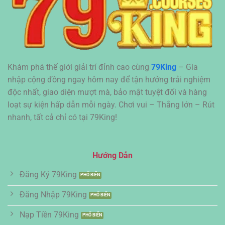
Thắng
Cho
Mọi
Cược
Thủ
Khám phá thế giới giải trí đỉnh cao cùng
79King
– Gia
nhập cộng đồng ngay hôm nay để tận hưởng trải nghiệm
độc nhất, giao diện mượt mà, bảo mật tuyệt đối và hàng
loạt sự kiện hấp dẫn mỗi ngày. Chơi vui – Thắng lớn – Rút
nhanh, tất cả chỉ có tại 79King!
Hướng Dẫn
Đăng Ký 79King
Đăng Nhập 79King
Nạp Tiền 79King